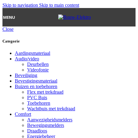
Skip to navigation
Skip to main content
MENU
Close
Categorie
Aardingsmateriaal
Audio/video
Deurbellen
Videofonie
Beveiliging
Bevestigingsmateriaal
Buizen en toebehoren
Flex met trekdraad
PVC Buis
Toebehoren
Wachtbuis met trekdraad
Comfort
Aanwezigheidsmelders
Bewegingsmelders
Draadloos
Energiebeheer