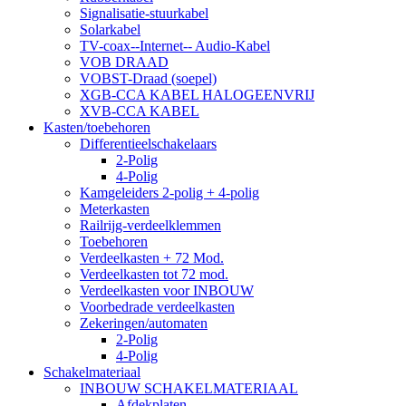
Signalisatie-stuurkabel
Solarkabel
TV-coax--Internet-- Audio-Kabel
VOB DRAAD
VOBST-Draad (soepel)
XGB-CCA KABEL HALOGEENVRIJ
XVB-CCA KABEL
Kasten/toebehoren
Differentieelschakelaars
2-Polig
4-Polig
Kamgeleiders 2-polig + 4-polig
Meterkasten
Railrijg-verdeelklemmen
Toebehoren
Verdeelkasten + 72 Mod.
Verdeelkasten tot 72 mod.
Verdeelkasten voor INBOUW
Voorbedrade verdeelkasten
Zekeringen/automaten
2-Polig
4-Polig
Schakelmateriaal
INBOUW SCHAKELMATERIAAL
Afdekplaten