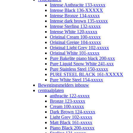
Intense Anthracite 133-xxxxx
Intense Black 136-XXXXX
Intense Bronze 134-xxxxx
Intense dark brown 135-xxxxx
Intense Sterling 132-xxxxx
Intense White 120-xxxxx
Original Cream 100-xxxxx
Original Greige 104-xxxxx
Original Light Grey 102-xxxxx
Original White 101-xxxxx
Pure Bakelite piano black 200-xxx
Pure Liquid Snow White 241-xxx
Pure Stainless Steel 150-xxxxx
PURE STEEL BLACK 161-XXXXX
Pure White Steel 154-xxxxx
Bewegingsmelders inbouw
centraalplaten
anthracite 122-xxxxx
Bronze 123-xxxxx
Cream 100-xxxxx
Dark Brown 124-xxxxx
Light Grey 102-xxxxx
Matt Black 161-xxxxx
Piano Black 200-xxxxx