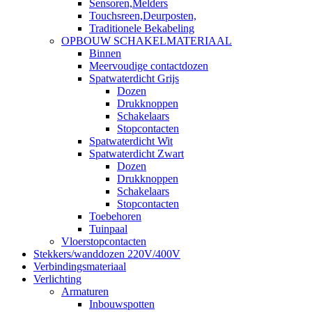
Sensoren,Melders
Touchsreen,Deurposten,
Traditionele Bekabeling
OPBOUW SCHAKELMATERIAAL
Binnen
Meervoudige contactdozen
Spatwaterdicht Grijs
Dozen
Drukknoppen
Schakelaars
Stopcontacten
Spatwaterdicht Wit
Spatwaterdicht Zwart
Dozen
Drukknoppen
Schakelaars
Stopcontacten
Toebehoren
Tuinpaal
Vloerstopcontacten
Stekkers/wanddozen 220V/400V
Verbindingsmateriaal
Verlichting
Armaturen
Inbouwspotten