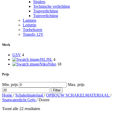
Stralers
Technische verlichting
Trapverlichting
Tuinverlichting
Lampen
Ledstrip
Toebehoren
Transfo 12V
Merk
GSV
4
JSL
JSL
4
Niko
Niko
18
Prijs
Min. prijs
Max. prijs
Filter
Home
/
Schakelmateriaal
/
OPBOUW SCHAKELMATERIAAL
/
Spatwaterdicht Grijs
/
Dozen
Toont alle 22 resultaten