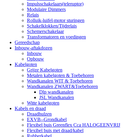
Impulsschakelaars(teleruptor)
Modulaire Dimmers
Relais
Rolluik-luifel-motor sturingen
Schakelklokken/Tijdrelais
Schemerschakelaar
Transformatoren en voedingen
Gereedschap
Inbouw-aftakdozen
Inbouw
Opbouw
Kabelgoten
Grijze Kabelgoten
Metalen kabelgoten & Toebehoren
Wandkanalen WIT & Toebehoren
Wandkanalen ZWART&Toebehoren
Dlp wandkanalen
JSL Wandkanalen
Witte kabelgoten
Kabels en draad
Draadhulzen
EXVB--Grondkabel
Flexibel buis Greenflex Cca HALOGEENVRIJ
Flexibel buis met draad/kabel
Rubberkabel