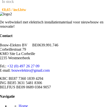
In stock
€
0,65
/ incl.btw
De webwinkel met elektrisch installatiemateriaal voor nieuwbouw en
renovatie!
Contact
Bouw-Elektro BV BE0639.991.746
Corbeillestraat 79
KMO Site La Corbeille
2235 Westmeerbeek
Tel.:
+32 (0) 497 26 27 09
E-mail:
bouwelektro@gmail.com
KBC BE87 7360 1839 4294
ING BE85 3631 5481 8306
BELFIUS BE09 0689 0384 9057
Navigatie
Home