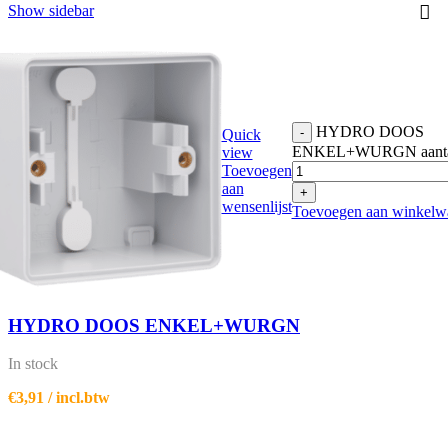
Show sidebar
HYDRO DOOS
-
Quick
ENKEL+WURGN aant
view
Toevoegen
aan
+
wensenlijst
Toevoegen aan winkelw
HYDRO DOOS ENKEL+WURGN
In stock
€
3,91
/ incl.btw