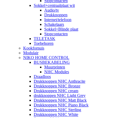
Stopcontacten
Sokkel+centraalplaat wit
Audio/tv
Drukknoppen
Internet/telefoon
Schakelaars
Sokkel+Blinde plaat
Stopcontacten
TELETASK
Toebehoren
Kookfornuis
Modulair
NIKO HOME CONTROL
BUSBEKABELING
Muurprinten
NHC Modules
Draadloos
Drukknoppen NHC Anthracite
Drukknoppen NHC Bronze
Drukknoppen NHC cream
drukknoppen NHC Light Grey
Drukknoppen NHC Matt Black
Drukknoppen NHC Piano Black
Drukknoppen NHC Sterling
Drukknoppen NHC White