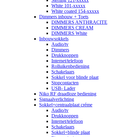
Sterling 121-xxxxx
White 101-xxxxx
White coated 154-xxxxx
Dimmers inbouw + Toets
DIMMERS ANTHRACITE
DIMMERS CREAM
DIMMERS White
Inbouwsokkels
Audio/tv
Dimmers
Drukknoppen
Internet/telefoon
Rolluikenbediening
Schakelaars
Sokkel voor blinde plaat
Stopcontacten
USB- Lader
Niko RF draadloze bediening
Signaalverlichting
Sokkel+centraalplaat créme
Audio/tv
Drukknoppen
Internet/telefoon
Schakelaars
Sokkel+blinde plaat