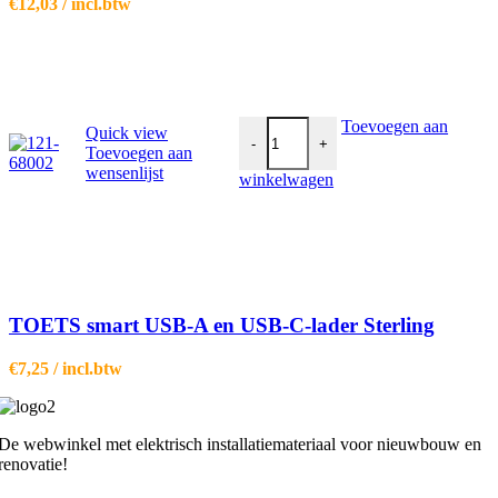
€
12,03
/ incl.btw
TOETS smart USB-A en USB-C-lader
Toevoegen aan
Quick view
-
+
Toevoegen aan
wensenlijst
winkelwagen
TOETS smart USB-A en USB-C-lader Sterling
€
7,25
/ incl.btw
De webwinkel met elektrisch installatiemateriaal voor nieuwbouw en
renovatie!