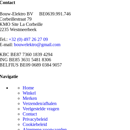
Contact
Bouw-Elektro BV BE0639.991.746
Corbeillestraat 79
KMO Site La Corbeille
2235 Westmeerbeek
Tel.:
+32 (0) 497 26 27 09
E-mail:
bouwelektro@gmail.com
KBC BE87 7360 1839 4294
ING BE85 3631 5481 8306
BELFIUS BE09 0689 0384 9057
Navigatie
Home
Winkel
Merken
Verzenden/afhalen
Veelgestelde vragen
Contact
Privacybeleid
Cookiebeleid
Algemene voorwaarden