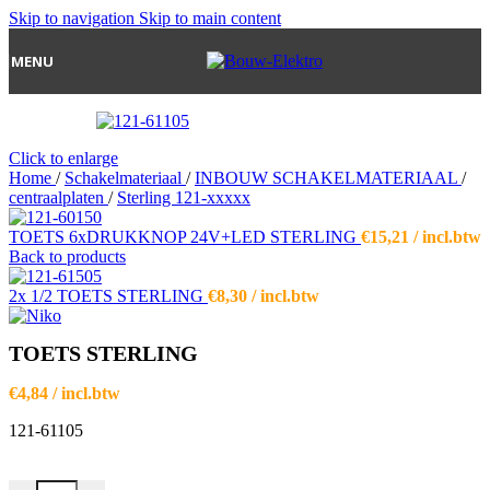
Skip to navigation
Skip to main content
MENU
Click to enlarge
Home
/
Schakelmateriaal
/
INBOUW SCHAKELMATERIAAL
/
centraalplaten
/
Sterling 121-xxxxx
TOETS 6xDRUKKNOP 24V+LED STERLING
€
15,21
/ incl.btw
Back to products
2x 1/2 TOETS STERLING
€
8,30
/ incl.btw
TOETS STERLING
€
4,84
/ incl.btw
121-61105
TOETS STERLING aantal