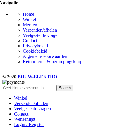
Navigatie
Home
Winkel
Merken
Verzenden/afhalen
Veelgestelde vragen
Contact
Privacybeleid
Cookiebeleid
Algemene voorwaarden
Retourneren & herroepingsknop
© 2020
BOUW-ELEKTRO
Search
Winkel
Verzenden/afhalen
Veelgestelde vragen
Contact
Wensenlijst
Login / Register