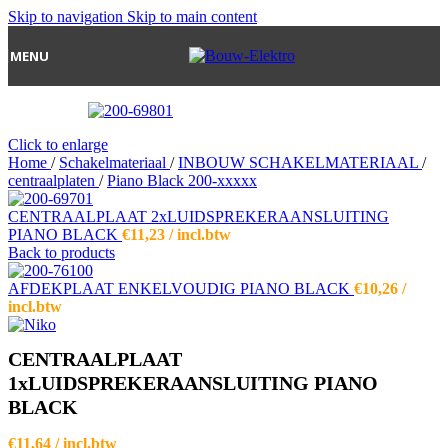
Skip to navigation
Skip to main content
MENU
Click to enlarge
Home
/
Schakelmateriaal
/
INBOUW SCHAKELMATERIAAL
/
centraalplaten
/
Piano Black 200-xxxxx
CENTRAALPLAAT 2xLUIDSPREKERAANSLUITING
PIANO BLACK
€
11,23
/ incl.btw
Back to products
AFDEKPLAAT ENKELVOUDIG PIANO BLACK
€
10,26
/
incl.btw
CENTRAALPLAAT
1xLUIDSPREKERAANSLUITING PIANO
BLACK
€
11,64
/ incl.btw