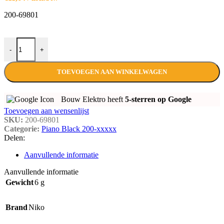
200-69801
CENTRAALPLAAT 1xLUIDSPREKERAANSLUITING PIANO B
-
+
TOEVOEGEN AAN WINKELWAGEN
Bouw Elektro heeft
5-sterren op Google
Toevoegen aan wensenlijst
SKU:
200-69801
Categorie:
Piano Black 200-xxxxx
Delen:
Aanvullende informatie
Aanvullende informatie
Gewicht
6 g
Brand
Niko