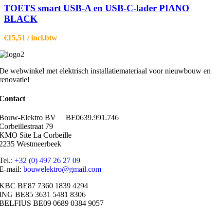
TOETS smart USB-A en USB-C-lader PIANO
BLACK
€
15,51
/ incl.btw
De webwinkel met elektrisch installatiemateriaal voor nieuwbouw en
renovatie!
Contact
Bouw-Elektro BV BE0639.991.746
Corbeillestraat 79
KMO Site La Corbeille
2235 Westmeerbeek
Tel.:
+32 (0) 497 26 27 09
E-mail:
bouwelektro@gmail.com
KBC BE87 7360 1839 4294
ING BE85 3631 5481 8306
BELFIUS BE09 0689 0384 9057