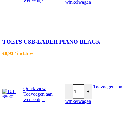
wensenlijst
winkelwagen
TOETS USB-LADER PIANO BLACK
€
8,93
/ incl.btw
TOETS smart USB-A en USB-C-la
Toevoegen aan
Quick view
-
+
Toevoegen aan
wensenlijst
winkelwagen