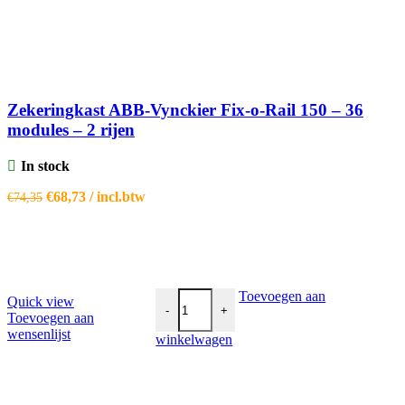
Zekeringkast ABB-Vynckier Fix-o-Rail 150 – 36
modules – 2 rijen
In stock
Oorspronkelijke
Huidige
€
68,73
/ incl.btw
€
74,35
prijs
prijs
was:
is:
€74,35.
€68,73.
Zekeringkast Schneider PrismaSeT XS - 36 
Toevoegen aan
Quick view
-
+
Toevoegen aan
wensenlijst
winkelwagen