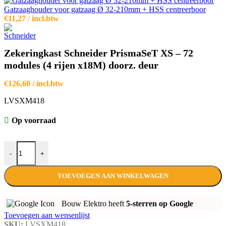
Gatzaaghouder voor gatzaag Ø 32-210mm + HSS centreerboor
€
11,27
/ incl.btw
Zekeringkast Schneider PrismaSeT XS – 72
modules (4 rijen x18M) doorz. deur
€
126,60
/ incl.btw
LVSXM418
Op voorraad
Zekeringkast Schneider PrismaSeT XS - 72 modules (4 rijen x18M) do
-
+
TOEVOEGEN AAN WINKELWAGEN
Bouw Elektro heeft
5-sterren op Google
Toevoegen aan wensenlijst
SKU:
LVSXM418