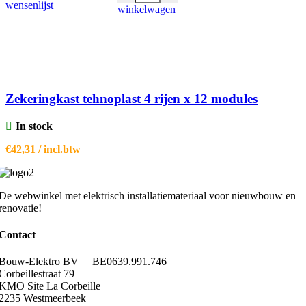
wensenlijst
winkelwagen
Zekeringkast tehnoplast 4 rijen x 12 modules
In stock
€
42,31
/ incl.btw
De webwinkel met elektrisch installatiemateriaal voor nieuwbouw en
renovatie!
Contact
Bouw-Elektro BV BE0639.991.746
Corbeillestraat 79
KMO Site La Corbeille
2235 Westmeerbeek