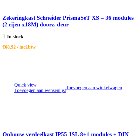
Zekeringkast Schneider PrismaSeT XS – 36 modules
(2 rijen x18M) doorz. deur
In stock
€
68,92
/ incl.btw
Quick view
Toevoegen aan winkelwagen
Toevoegen aan wensenlijst
Opbouw verdeelkast IP55 JSL 8+1 modules + DIN